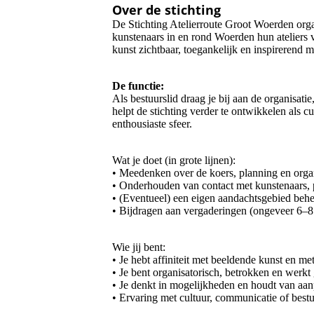
Over de stichting
De Stichting Atelierroute Groot Woerden organ
kunstenaars in en rond Woerden hun ateliers 
kunst zichtbaar, toegankelijk en inspirerend 
De functie:
Als bestuurslid draag je bij aan de organisati
helpt de stichting verder te ontwikkelen als 
enthousiaste sfeer.
Wat je doet (in grote lijnen):
• Meedenken over de koers, planning en organi
• Onderhouden van contact met kunstenaars, 
• (Eventueel) een eigen aandachtsgebied behe
• Bijdragen aan vergaderingen (ongeveer 6–8 p
Wie jij bent:
• Je hebt affiniteit met beeldende kunst en met
• Je bent organisatorisch, betrokken en werkt
• Je denkt in mogelijkheden en houdt van aa
• Ervaring met cultuur, communicatie of bestu