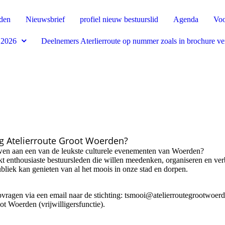
rden
Nieuwsbrief
profiel nieuw bestuurslid
Agenda
Voo
 2026
Deelnemers Aterlierroute op nummer zoals in brochure v
ing Atelierroute Groot Woerden?
uwen aan een van de leukste culturele evenementen van Woerden?
kt enthousiaste bestuursleden die willen meedenken, organiseren en ve
liek kan genieten van al het moois in onze stad en dorpen.
pvragen via een email naar de stichting: tsmooi@atelierroutegrootwoerd
oot Woerden (vrijwilligersfunctie).