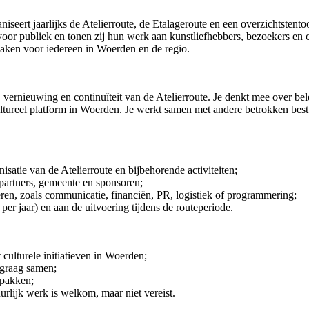
iseert jaarlijks de Atelierroute, de Etalageroute en een overzichtsten
voor publiek en tonen zij hun werk aan kunstliefhebbers, bezoekers en 
maken voor iedereen in Woerden en de regio.
e, vernieuwing en continuïteit van de Atelierroute. Je denkt mee over bel
cultureel platform in Woerden. Je werkt samen met andere betrokken best
satie van de Atelierroute en bijbehorende activiteiten;
partners, gemeente en sponsoren;
ren, zoals communicatie, financiën, PR, logistiek of programmering;
er jaar) en aan de uitvoering tijdens de routeperiode.
 culturele initiatieven in Woerden;
 graag samen;
npakken;
urlijk werk is welkom, maar niet vereist.